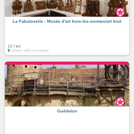
La Fabuloserie - Musée d'art hors-les-normes/art brut
23.7 km
CHARNY OREE DE PUISAYE
Guédelon