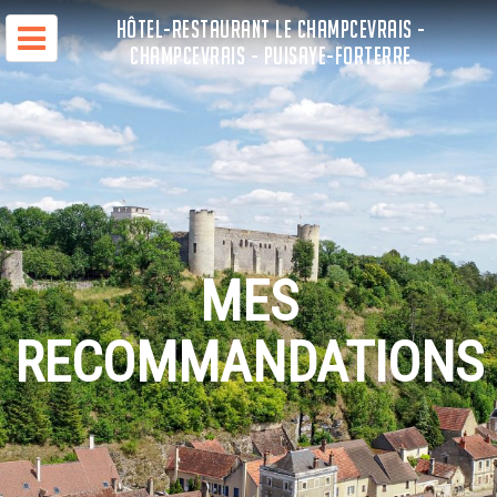
HÔTEL-RESTAURANT LE CHAMPCEVRAIS -
CHAMPCEVRAIS - PUISAYE-FORTERRE
MES
RECOMMANDATIONS