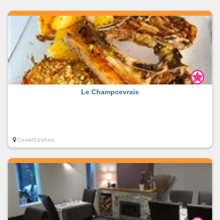
Les Sept Écluses d'Henri IV
- circuit de 9.78km.
Le Grand Chaloy
- circuit de 10.97km.
Le Champcevrais
CHAMPCEVRAIS