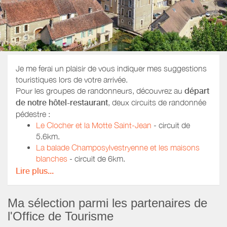
Je me ferai un plaisir de vous indiquer mes suggestions
touristiques lors de votre arrivée.
Pour les groupes de randonneurs, découvrez au
départ
de notre hôtel-restaurant
, deux circuits de randonnée
pédestre :
Le Clocher et la Motte Saint-Jean
- circuit de
5.6km.
La balade Champosylvestryenne et les maisons
blanches
- circuit de 6km.
Lire plus...
Possibilité de faire une randonnée sur une demi-journée
et venir manger le midi au restaurant.
A seulement 5km (5minutes) de notre hôtel-restaurant,
Ma sélection parmi les partenaires de
découvrez deux circuits au départ de Rogny-les-Sept-
l'Office de Tourisme
Ecluses :